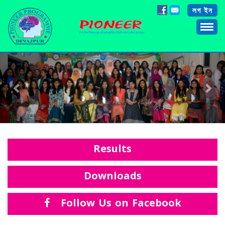
লগ ইন
Previous
Nex
Results
Downloads
Follow Us on Facebook