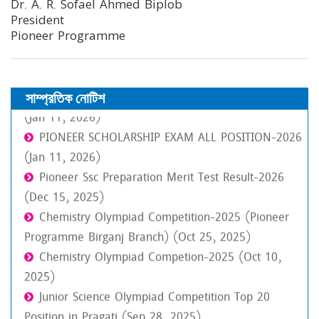
Dr. A. R. Sofael Ahmed Biplob
PIONEER SCHOLARSHIP EXAM TOP TEN POSITION-
President
2026 (Jan 11, 2026)
Pioneer Programme
PIONEER SCHOLARSHIP EXAM ALL POSITION-2026
(Jan 11, 2026)
PIONEER SCHOLARSHIP EXAM ALL POSITION-2026
সাম্প্রতিক নোটিশ
(Jan 11, 2026)
PIONEER SCHOLARSHIP EXAM ALL POSITION-2026
(Jan 11, 2026)
Pioneer Ssc Preparation Merit Test Result-2026
(Dec 15, 2025)
Chemistry Olympiad Competition-2025 (Pioneer
Programme Birganj Branch) (Oct 25, 2025)
Chemistry Olympiad Competion-2025 (Oct 10,
2025)
Junior Science Olympiad Competition Top 20
Position in Pragati (Sep 28, 2025)