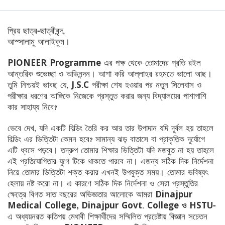
প্রিয় ছাত্র-ছাত্রীবৃন্দ,
আস্সালামু আলাইকুম।
PIONEER Programme
এর পক্ষ থেকে তোমাদের প্রতি রইল
আন্তরিক শুভেচ্ছা ও অভিনন্দন। আশা করি আল্লাহর রহমতে ভালো আছ।
তুমি নিশ্চয়ই ভাবছ যে,
J.S.C
পরীক্ষা শেষ হওয়ার পর নতুন সিলেবাস ও
পরীক্ষার ধরণের আঙ্গিকে নিজেকে প্রস্তুত করার জন্য বিদ্যালয়ের পাশাপাশি
কার সাহায্য নিবে?
ভেবে দেখ, যদি একটি বিল্ডিং তৈরি কর আর তার উপাদান যদি দূর্বল হয় তাহলে
বিল্ডিং এর ভিত্তিটা কেমন হবে? সামান্য ঝড় বাতাসে বা প্রাকৃতিক দূর্যোগে
এটি ধ্বসে পড়বে। তদ্রুপ তোমার শিক্ষার ভিত্তিটা যদি মজবুত না হয় তাহলে
এই প্রতিযোগিতার যুগে টিকে থাকতে পারবে না। এজন্য সঠিক দিক নির্দেশনা
নিয়ে তোমার ভিত্তিটা শক্ত করার এখনই উপযুক্ত সময়। তোমার ভবিষ্যৎ
হেলায় নষ্ট করো না। এ কারণে সঠিক দিক নির্দেশনা ও সেরা প্রস্তুতির
ক্ষেত্রে বিগত সাত বছরের অভিজ্ঞতার আলোকে আমরা
Dinajpur
Medical College, Dinajpur Govt. College ও HSTU
-
এ অধ্যয়নরত কতিপয় মেধাবী শিক্ষার্থীদের সম্মিলিত প্রচেষ্টায় বিজ্ঞান সচেতন