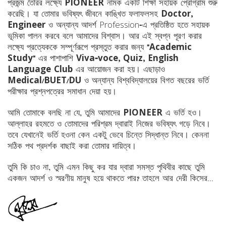
প্রজন্ম তৈরির লক্ষ্যে
PIONEER
নামক একটি শিক্ষা সহায়ক প্রোগ্রাম শুরু
করেছি। যা তোমার ভবিষ্যৎ জীবনে কাঙ্খিত ফলাফলসহ
Doctor,
Engineer
ও অন্যান্য আদর্শ Profession-এ প্রতিষ্ঠিত হতে সহায়ক
PRAGATI GENIUS HUNT EXAM-2026 CLASS FIVE
ভূমিকা পালন করবে বলে আমাদের বিশ্বাস। আর এই স্বপ্ন পূরণ করার
লক্ষ্যে প্রত্যেককে সম্পূর্ণরূপে প্রস্তুত করার জন্য
"Academic
(Jan 12, 2026)
Study"
এর পাশাপাশি
Viva-voce, Quiz, English
PRAGATI GENIUS HUNT EXAM-2026 CLASS SIX Top
Language Club
এর আয়োজন করা হয়। এছাড়াও
POSITION (Jan 12, 2026)
Medical/BUET/DU
ও অন্যান্য বিশ্ববিদ্যালয়ের বিগত বছরের ভর্তি
PRAGATI GENIUS HUNT EXAM-2026 CLASS EIGHT
পরীক্ষার প্রশ্নপত্রের সমাধান দেয়া হয়।
TOP POSITION (Jan 12, 2026)
আমি তোমাকে বলছি না যে, তুমি আমাদের
PIONEER
এ ভর্তি হও।
PRAGATI GENIUS HUNT EXAM-2026 CLASS SEVEN
আল্লাহর রহমতে ও তোমাদের পরিশ্রম দ্বারাই নিজের ভবিষ্যৎ গড়ে নিবে।
TOP POSITION (Jan 12, 2026)
তবে যেখানেই ভর্তি হওনা কেন একটু ভেবে চিন্তে সিদ্ধান্ত নিবে। কেননা
সঠিক পথ প্রদর্শক বাছাই করা তোমার দায়িত্ব।
GENIUS HUNT EXAM CLASS EIGHT TOTAL
POSITION-2026 (Jan 11, 2026)
তুমি কি চাও না, তুমি এমন কিছু কর যার দ্বারা সমস্ত পৃথিবীর কাছে তুমি
GENIUS HUNT EXAM CLASS SEVEN TOTAL
একজন আদর্শ ও স্মরণীয় মানুষ হয়ে থাকতে পার? তাহলে আর দেরী কিসের...
POSITION-2026 (Jan 11, 2026)
GENIUS HUNT EXAM CLASS SIX TOTAL POSITION-
2026 (Jan 11, 2026)